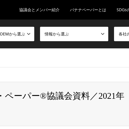
協議会とメンバー紹介
バナナペーパーとは
SDG
OEMから選ぶ
情報から選ぶ
各社
ct, false given in
/home/oppxs415816/oneplanetpaper.com/public_ht
ペーパー®協議会資料／2021年
月15日