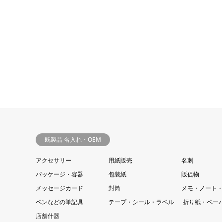
既製品 名入れ・OEM
アクセサリー
用紙販売
名刺
パッケージ・容器
包装紙
販促物
メッセージカード
封筒
メモ・ノート
ペンなどの筆記具
テープ・シール・ラベル
折り紙・ペー
店舗什器