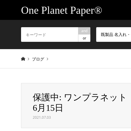
One Planet Paper®
and
既製品 名入れ・
or
ブログ
Warning
: foreach() argument must be of type array|obje
保護中: ワンプラネット・
保護中: ワンプラネット・ペーパー®協議会資料／2021年6
6月15日
2021.07.03