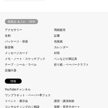
既製品 名入れ・OEM
アクセサリー
用紙販売
名刺
証書
パッケージ・容器
包装紙
販促物
カレンダー
メッセージカード
封筒
メモ・ノート・スケッチブック
ペンなどの筆記具
テープ・シール・ラベル
折り紙・ペーパークラフト
店舗什器
情報
YouTubeチャンネル
ワンプラネット・ペーパー®︎フェス
イベント・展示会
講習・講演依頼
コンサルティングのご相談
視察・見学サポート