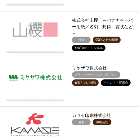
株式会社山櫻 ～バナナペーパ
ー用紙／名刺、封筒、賞状など
～
封筒
SDGsと社会活動
YouTubeチャンネル
ミヤザワ株式会社
メモ・ノート・スケッチブック
卸取引のご相談
イベント・展示会
カワセ印刷株式会社
名刺
印刷会社