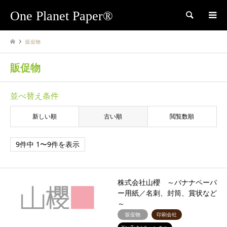
One Planet Paper®
検索
販促物
販促物
並べ替え条件
新しい順
古い順
閲覧数順
9件中 1〜9件を表示
株式会社山櫻 ～バナナペーパ
ー用紙／名刺、封筒、賞状など
～
販促物
印刷会社