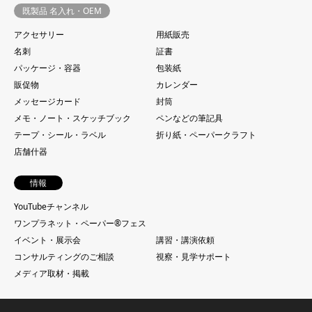
既製品 名入れ・OEM
アクセサリー
用紙販売
名刺
証書
パッケージ・容器
包装紙
販促物
カレンダー
メッセージカード
封筒
メモ・ノート・スケッチブック
ペンなどの筆記具
テープ・シール・ラベル
折り紙・ペーパークラフト
店舗什器
情報
YouTubeチャンネル
ワンプラネット・ペーパー®︎フェス
イベント・展示会
講習・講演依頼
コンサルティングのご相談
視察・見学サポート
メディア取材・掲載